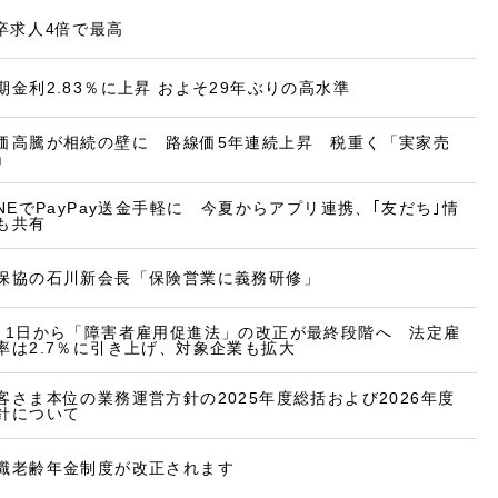
卒求人4倍で最高
期金利2.83％に上昇 およそ29年ぶりの高水準
価高騰が相続の壁に 路線価5年連続上昇 税重く「実家売
」
INEでPayPay送金手軽に 今夏からアプリ連携、｢友だち｣情
も共有
保協の石川新会長「保険営業に義務研修」
月1日から「障害者雇用促進法」の改正が最終段階へ 法定雇
率は2.7％に引き上げ、対象企業も拡大
客さま本位の業務運営方針の2025年度総括および2026年度
針について
職老齢年金制度が改正されます