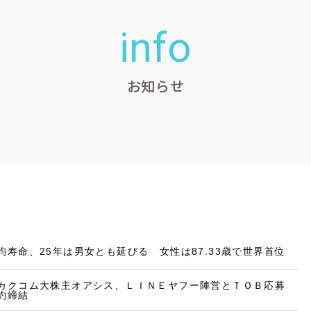
info
お知らせ
均寿命、25年は男女とも延びる 女性は87.33歳で世界首位
カクコム大株主オアシス、ＬＩＮＥヤフー陣営とＴＯＢ応募
約締結