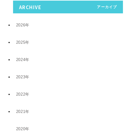
ARCHIVE
アーカイブ
2026年
2025年
7月 (9)
2024年
12月 (6)
4月 (2)
2023年
11月 (8)
11月 (5)
1月 (4)
2022年
10月 (2)
5月 (4)
8月 (1)
2021年
12月 (9)
8月 (5)
1月 (1)
6月 (1)
2020年
12月 (1)
11月 (19)
5月 (5)