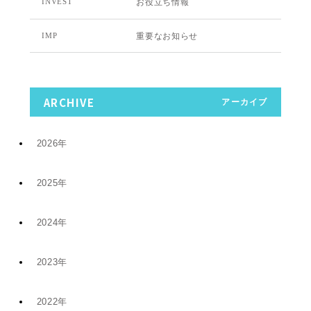
お役立ち情報
INVEST
重要なお知らせ
IMP
ARCHIVE
アーカイブ
2026年
2025年
7月 (9)
2024年
12月 (6)
4月 (2)
2023年
11月 (8)
11月 (5)
1月 (4)
2022年
10月 (2)
5月 (4)
8月 (1)