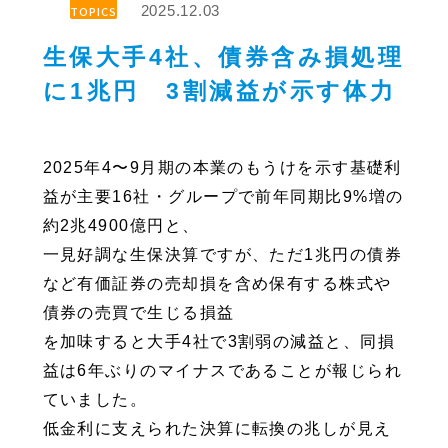
2025.12.03
TOPICS
生保大手4社、債券含み損処理
に1兆円 3割減益が示す体力
2025年4〜9月期の本業のもうけを示す基礎利
益が主要16社・グループで前年同期比9%増の
約2兆4900億円と、
一見好調な生保決算ですが、ただ1兆円の債券
など有価証券の売却損を含め保有する株式や
債券の売買で生じる損益
を加味すると大手4社で3割弱の減益と、同損
益は6年ぶりのマイナスであることが報じられ
ていました。
低金利に支えられた決算に転換の兆しが見え