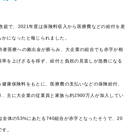
半数超で、2021年度は保険料収入から医療費などの給付を差
らかになったと報じられました。
高齢者医療への拠出金が膨らみ、大企業の組合でも赤字が相
料率を上げざるを得ず、給付と負担の見直しが急務になる
う健康保険料をもとに、医療費の支払いなどの保険給付、
、主に大企業の従業員と家族ら約2900万人が加入してい
全体の53%にあたる740組合が赤字となったそうで、20
です。