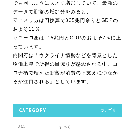
でも同じように大きく増加していて、最新の
データで貯蓄の増加分をみると、
▽アメリカは円換算で335兆円余りとGDPの
およそ11％、
▽ユーロ圏は115兆円とGDPのおよそ7％に上
っています。
内閣府は「ウクライナ情勢などを背景とした
物価上昇で所得の目減りが懸念される中、コ
ロナ禍で増えた貯蓄が消費の下支えにつなが
るか注目される」としています。
CATEGORY
カテゴリ
すべて
ALL